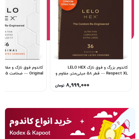
کاندوم بزرگ و فوق‌ نازک LELO HEX
Respect XL — قطر 58 میلی‌متر، مقاوم و
روان‌ کاری‌ شده (بسته 36 عددی)
54 میلی‌متر، روان‌ کاری‌ شده
00
8,999,000
تومان