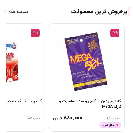
پرفروش ترین محصولات
مشاهده همه
30%
20%
کاندوم بدون لاتکس و ضد حساسیت و
کاندوم تنگ کننده دبل ان
نازک MEGA
00
880,000
550,000
1,100,000
تومان
ارسال فوری