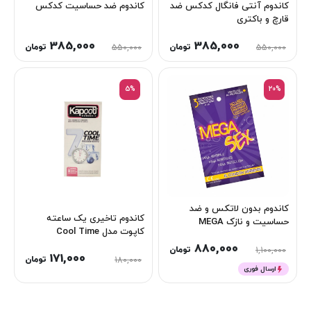
کاندوم آنتی فانگال کدکس ضد
کاندوم ضد حساسیت کدکس
قارچ و باکتری
385,000
385,000
تومان
تومان
550,000
550,000
5%
20%
کاندوم بدون لاتکس و ضد
کاندوم تاخیری یک ساعته
حساسیت و نازک MEGA
کاپوت مدل Cool Time
880,000
تومان
1,100,000
171,000
تومان
180,000
ارسال فوری