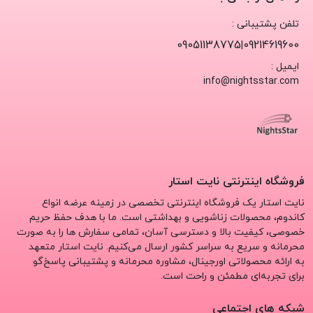
تلفن پشتیبانی :
مدل‌ های پیشنهادی برای نیاز های خاص
09051138775
09214619600
|
شما
ایمیل :
info@nightsstar.com
از کاندوم‌ های ساده و کلاسیک گرفته تا مدل‌ های فوق‌ نازک، با
روان‌ کننده دوبرابر یا طراحی تأخیری بدون مواد آلرژی‌زا. برند هایی
مثل Skyn، Durex RealFeel یا Pasante Unique از شناخته‌ شده‌
ترین‌ها در این زمینه هستند. هر نیازی که داشته باشید، یک مدل
اختصاصی برای آن وجود دارد.
فروشگاه اینترنتی نایت استار
نایت استار یک فروشگاه اینترنتی تخصصی در زمینه عرضه انواع
چرا قیمت این مدل‌ها بالاتر است و آیا
کاندوم، محصولات زناشویی و بهداشتی است. ما با هدف حفظ حریم
خصوصی، کیفیت بالا و دسترسی آسان، تمامی سفارش‌ ها را به‌ صورت
ارزشش را دارد؟
محرمانه و سریع به سراسر کشور ارسال می‌کنیم. نایت استار متعهد
به ارائه محصولاتی اورجینال، مشاوره محرمانه و پشتیبانی پاسخ‌گو
به‌خاطر استفاده از مواد پیشرفته‌تر، فرآیند تولید خاص‌تر و
برای تجربه‌ای مطمئن و راحت است.
استانداردهای بالای ایمنی، کاندوم‌ ضد حساسیت کمی گران‌تر است.
اما وقتی پای سلامت و راحتی در میان باشد، این تفاوت قیمت
شبکه های اجتماعی