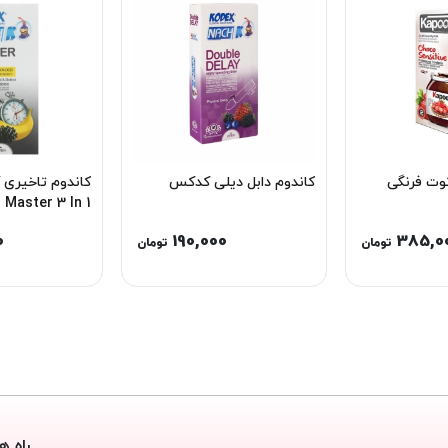
توت فرنگی
کاندوم دابل دیلی کدکس
کاندوم تاخیری
Master 3 In 1
0
190,000
385,0
تومان
تومان
راه ه