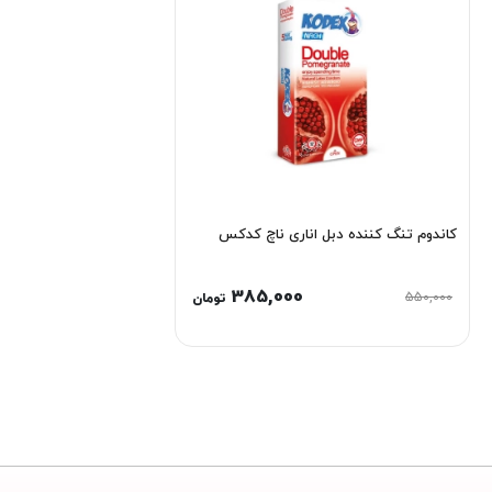
کاندوم تنگ کننده دبل اناری ناچ کدکس
385,000
550,000
تومان